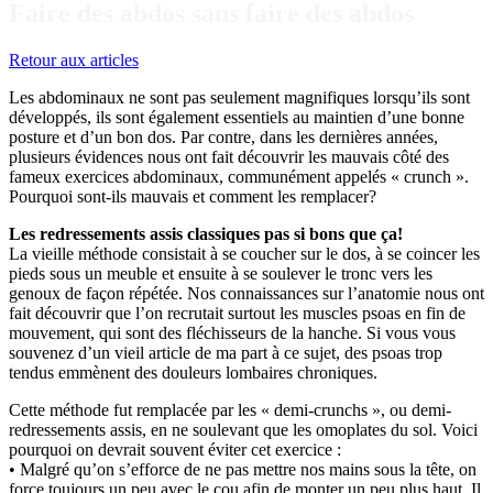
Faire des abdos sans faire des abdos
Retour aux articles
Les abdominaux ne sont pas seulement magnifiques lorsqu’ils sont
développés, ils sont également essentiels au maintien d’une bonne
posture et d’un bon dos. Par contre, dans les dernières années,
plusieurs évidences nous ont fait découvrir les mauvais côté des
fameux exercices abdominaux, communément appelés « crunch ».
Pourquoi sont-ils mauvais et comment les remplacer?
Les redressements assis classiques pas si bons que ça!
La vieille méthode consistait à se coucher sur le dos, à se coincer les
pieds sous un meuble et ensuite à se soulever le tronc vers les
genoux de façon répétée. Nos connaissances sur l’anatomie nous ont
fait découvrir que l’on recrutait surtout les muscles psoas en fin de
mouvement, qui sont des fléchisseurs de la hanche. Si vous vous
souvenez d’un vieil article de ma part à ce sujet, des psoas trop
tendus emmènent des douleurs lombaires chroniques.
Cette méthode fut remplacée par les « demi-crunchs », ou demi-
redressements assis, en ne soulevant que les omoplates du sol. Voici
pourquoi on devrait souvent éviter cet exercice :
• Malgré qu’on s’efforce de ne pas mettre nos mains sous la tête, on
force toujours un peu avec le cou afin de monter un peu plus haut. Il