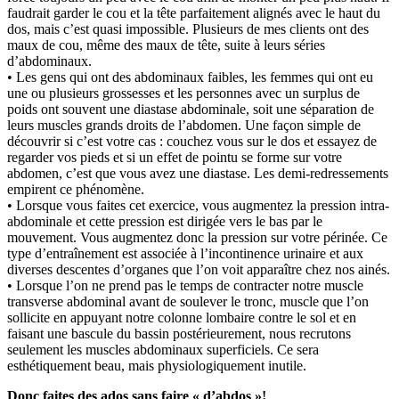
faudrait garder le cou et la tête parfaitement alignés avec le haut du
dos, mais c’est quasi impossible. Plusieurs de mes clients ont des
maux de cou, même des maux de tête, suite à leurs séries
d’abdominaux.
• Les gens qui ont des abdominaux faibles, les femmes qui ont eu
une ou plusieurs grossesses et les personnes avec un surplus de
poids ont souvent une diastase abdominale, soit une séparation de
leurs muscles grands droits de l’abdomen. Une façon simple de
découvrir si c’est votre cas : couchez vous sur le dos et essayez de
regarder vos pieds et si un effet de pointu se forme sur votre
abdomen, c’est que vous avez une diastase. Les demi-redressements
empirent ce phénomène.
• Lorsque vous faites cet exercice, vous augmentez la pression intra-
abdominale et cette pression est dirigée vers le bas par le
mouvement. Vous augmentez donc la pression sur votre périnée. Ce
type d’entraînement est associée à l’incontinence urinaire et aux
diverses descentes d’organes que l’on voit apparaître chez nos ainés.
• Lorsque l’on ne prend pas le temps de contracter notre muscle
transverse abdominal avant de soulever le tronc, muscle que l’on
sollicite en appuyant notre colonne lombaire contre le sol et en
faisant une bascule du bassin postérieurement, nous recrutons
seulement les muscles abdominaux superficiels. Ce sera
esthétiquement beau, mais physiologiquement inutile.
Donc faites des ados sans faire « d’abdos »!