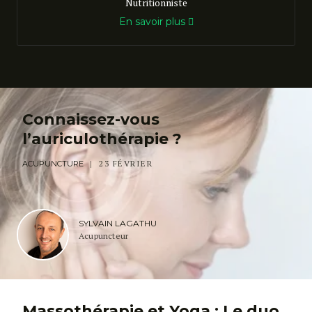
Nutritionniste
En savoir plus
Connaissez-vous
l’auriculothérapie ?
23 FÉVRIER
ACUPUNCTURE
SYLVAIN LAGATHU
Acupuncteur
Massothérapie et Yoga : Le duo