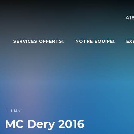
41
SERVICES OFFERTS
NOTRE ÉQUIPE
EX
|
1 MAI
MC Dery 2016