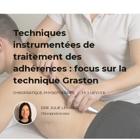
Techniques
instrumentées de
traitement des
adhérences : focus sur la
technique Graston
19 JANVIER
CHIROPRATIQUE, PHYSIOTHÉRAPIE
DRE JULIE LEMAIRE
Chiropraticienne