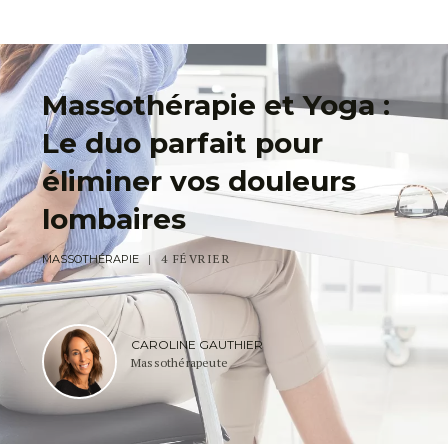
Massothérapie et Yoga :
Le duo parfait pour
éliminer vos douleurs
lombaires
4 FÉVRIER
MASSOTHÉRAPIE
CAROLINE GAUTHIER
Massothérapeute