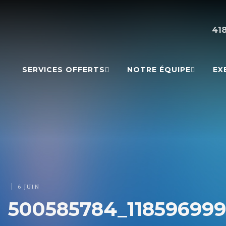
41
SERVICES OFFERTS
NOTRE ÉQUIPE
EX
|
6 JUIN
500585784_11859699