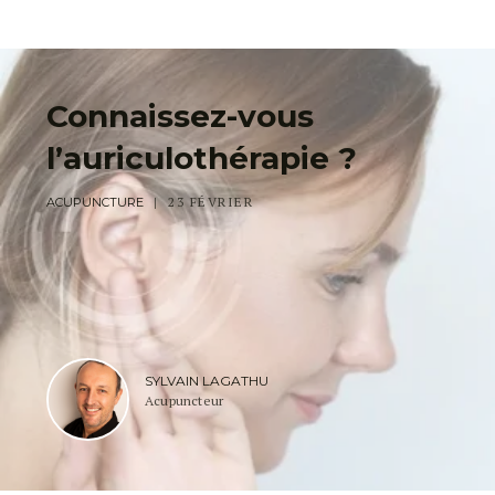
Connaissez-vous
l’auriculothérapie ?
23 FÉVRIER
ACUPUNCTURE
SYLVAIN LAGATHU
Acupuncteur