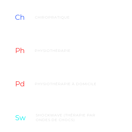
Ch
CHIROPRATIQUE
Ph
PHYSIOTHÉRAPIE
Pd
PHYSIOTHÉRAPIE À DOMICILE
SHOCKWAVE (THÉRAPIE PAR
Sw
ONDES DE CHOCS)