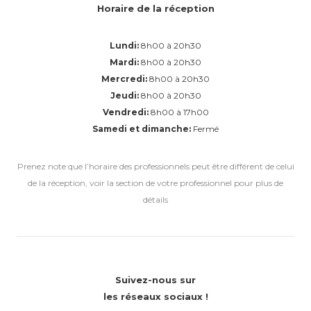
Horaire de la réception
Lundi:
8h00 à 20h30
Mardi:
8h00 à 20h30
Mercredi:
8h00 à 20h30
Jeudi:
8h00 à 20h30
Vendredi:
8h00 à 17h00
Samedi et dimanche:
Fermé
Prenez note que l’horaire des professionnels peut être différent de celui
de la réception, voir la section de votre professionnel pour plus de
détails
Suivez-nous sur
les réseaux sociaux !