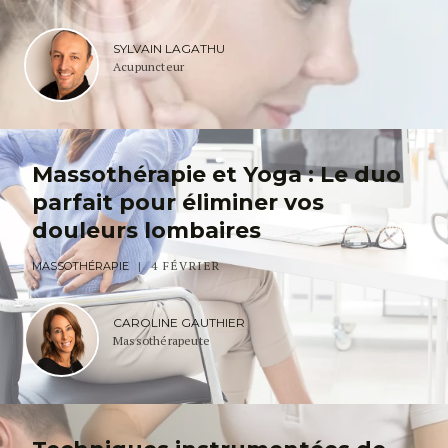
SYLVAIN LAGATHU
Acupuncteur
Massothérapie et Yoga : Le duo
parfait pour éliminer vos
douleurs lombaires
4 FÉVRIER
MASSOTHÉRAPIE
CAROLINE GAUTHIER
Massothérapeute