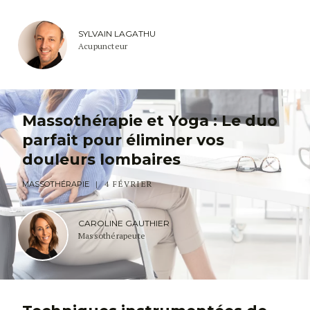
SYLVAIN LAGATHU
Acupuncteur
Massothérapie et Yoga : Le duo
parfait pour éliminer vos
douleurs lombaires
4 FÉVRIER
MASSOTHÉRAPIE
CAROLINE GAUTHIER
Massothérapeute