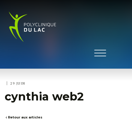
|
29 JUIN
cynthia web2
Retour aux articles