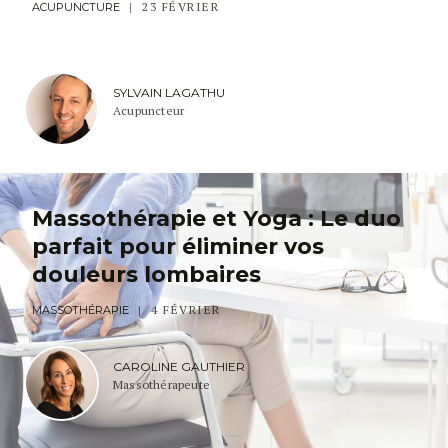
23 FÉVRIER
ACUPUNCTURE
SYLVAIN LAGATHU
Acupuncteur
Massothérapie et Yoga : Le duo
parfait pour éliminer vos
douleurs lombaires
4 FÉVRIER
MASSOTHÉRAPIE
CAROLINE GAUTHIER
Massothérapeute