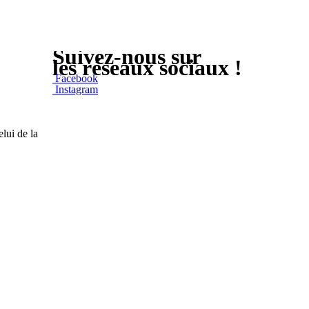
Suivez-nous sur
les réseaux sociaux !
Facebook
Instagram
elui de la