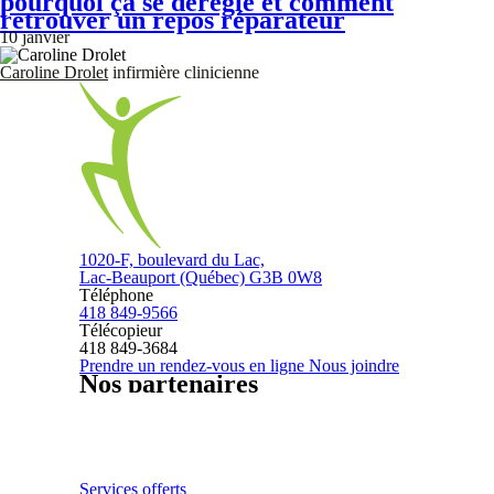
pourquoi ça se dérègle et comment
retrouver un repos réparateur
10 janvier
Caroline Drolet
infirmière clinicienne
1020-F, boulevard du Lac,
Lac-Beauport (Québec) G3B 0W8
Téléphone
418 849-9566
Télécopieur
418 849-3684
Prendre un rendez-vous en ligne
Nous joindre
Nos partenaires
Services offerts