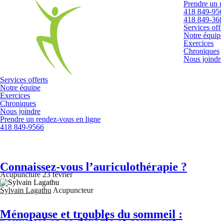
Prendre un 
418 849-95
418 849-36
Services off
Notre équip
Exercices
Chroniques
Nous joindr
Services offerts
Notre équipe
Exercices
Chroniques
Nous joindre
Prendre un rendez-vous en ligne
418 849-9566
Connaissez-vous l’auriculothérapie ?
Acupuncture
23 février
Sylvain Lagathu
Acupuncteur
Ménopause et troubles du sommeil :