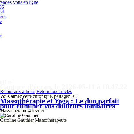
rendez-vous en ligne
66
84
erts
e
e
|
11 mai
Capture d’écran, le 2026-05-11 à 10.47.22
Retour aux articles
Retour aux articles
Vous aimez cette chronique, partagez-la !
Massothérapie et Yoga : Le duo parfait
pour éliminer vos douleurs lombaires
Massothérapie
4 février
Caroline Gauthier
Massothérapeute