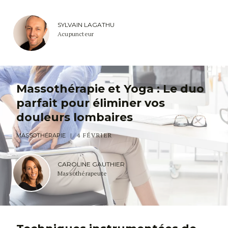
SYLVAIN LAGATHU
Acupuncteur
Massothérapie et Yoga : Le duo
parfait pour éliminer vos
douleurs lombaires
4 FÉVRIER
MASSOTHÉRAPIE
CAROLINE GAUTHIER
Massothérapeute