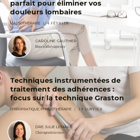
parfait pour éliminer vos
douleurs lombaires
4 FÉVRIER
MASSOTHÉRAPIE
CAROLINE GAUTHIER
Massothérapeute
Techniques instrumentées de
traitement des adhérences :
focus sur la technique Graston
19 JANVIER
CHIROPRATIQUE, PHYSIOTHÉRAPIE
DRE JULIE LEMAIRE
Chiropraticienne